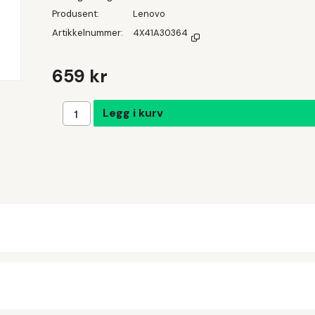
Produsent
Lenovo
Artikkelnummer
4X41A30364
659 kr
Legg i handlekurven
Legg i kurv