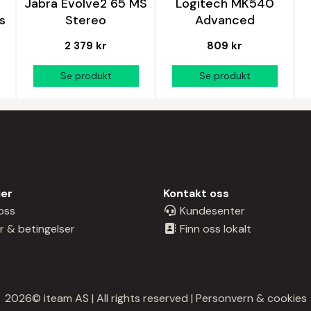
Jabra Evolve2 65 MS
Logitech MK540
s
Stereo
Advanced
2 379 kr
809 kr
ier
Kontakt oss
oss
Kundesenter
r & betingelser
Finn oss lokalt
2026© iteam AS | All rights reserved |
Personvern & cookies