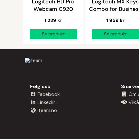
Logitech HD Pro
Logitech MX Keys
Webcam C920
Combo for Busines
1 239 kr
1 959 kr
Følg oss
Snarve
Facebook
Om 
LinkedIn
Vilkå
iteam.no