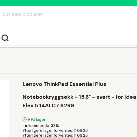
Søk
Lenovo ThinkPad Essential Plus
Notebookryggsekk - 15.6" - svart - for Ide
Flex 5 14ALC7 82R9
9
På lager
Innkommende
3Stk.
Ytterligere lager forventes
11.08.26
Ytterligere lager forventes
11.08.26