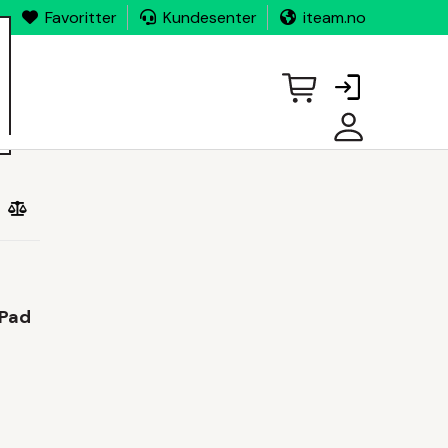
Favoritter
Kundesenter
iteam.no
MINE
SIDER
aPad