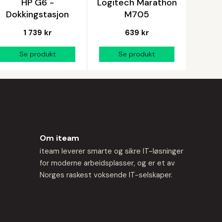
HP G6 -
Logitech Marathon
Dokkingstasjon
M705
1 739 kr
639 kr
Om iteam
iteam leverer smarte og sikre IT-løsninger
for moderne arbeidsplasser, og er et av
Norges raskest voksende IT-selskaper.