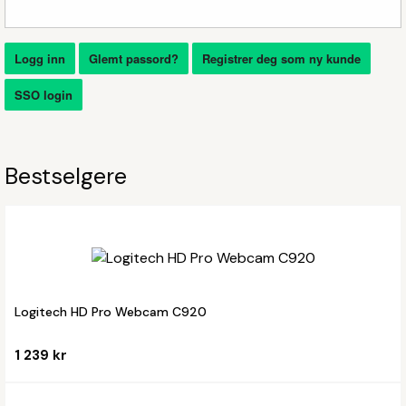
Logg inn
Glemt passord?
Registrer deg som ny kunde
SSO login
Bestselgere
Logitech HD Pro Webcam C920
1 239 kr