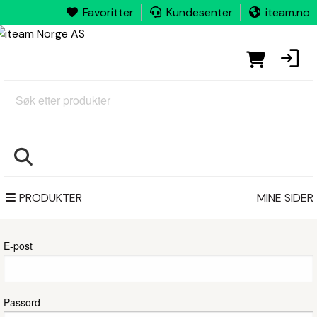
Favoritter
Kundesenter
iteam.no
Søk
PRODUKTER
MINE SIDER
Logg inn
E-post
Passord