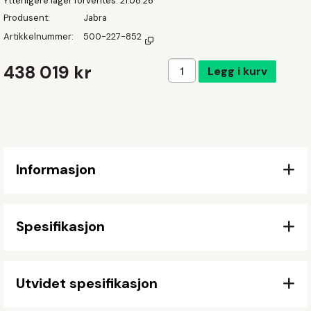
Ytterligere lager forventes
21.08.26
Produsent
Jabra
Artikkelnummer
500-227-852
Legg i handlekurven
438 019 kr
Legg i kurv
Informasjon
Spesifikasjon
Utvidet spesifikasjon