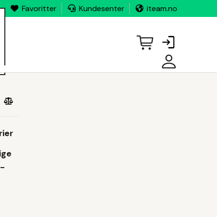
Favoritter
Kundesenter
iteam.no
MINE
SIDER
rier
ige
 -