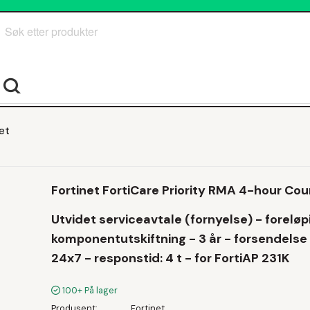
Søk
et
Fortinet FortiCare Priority RMA 4-hour Cou
Utvidet serviceavtale (fornyelse) - foreløp
komponentutskiftning - 3 år - forsendelse
24x7 - responstid: 4 t - for FortiAP 231K
100+
På lager
Produsent
Fortinet