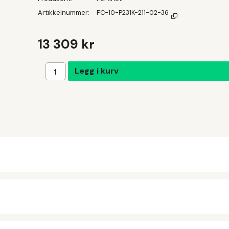
Artikkelnummer
FC-10-P231K-211-02-36
13 309 kr
Legg i handlekurven
Legg i kurv