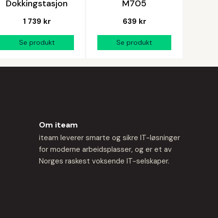
Dokkingstasjon
M705
1 739 kr
639 kr
Om iteam
iteam leverer smarte og sikre IT-løsninger
for moderne arbeidsplasser, og er et av
Norges raskest voksende IT-selskaper.