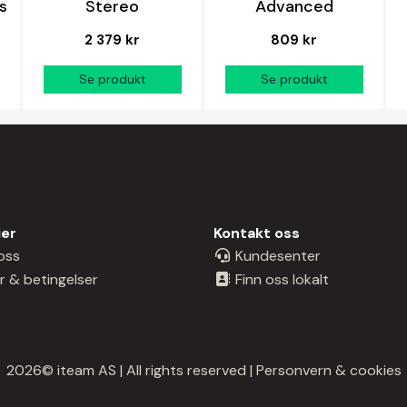
s
Stereo
Advanced
2 379 kr
809 kr
ier
Kontakt oss
oss
Kundesenter
r & betingelser
Finn oss lokalt
2026© iteam AS | All rights reserved |
Personvern & cookies