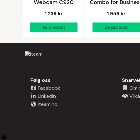
Webcam C920
Combo for Busines
1 239 kr
1 959 kr
Følg oss
Snarve
Facebook
Om 
LinkedIn
Vilkå
iteam.no