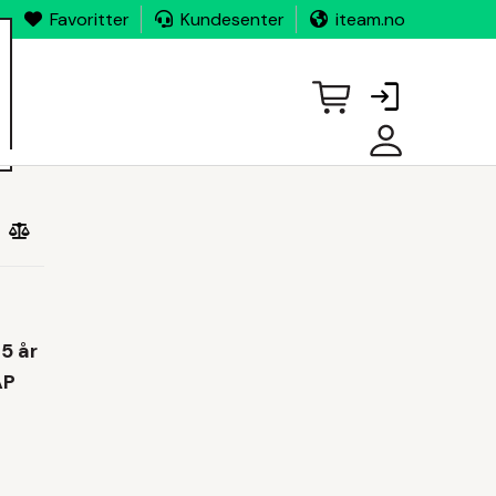
Favoritter
Kundesenter
iteam.no
MINE
SIDER
5 år
AP