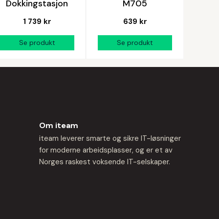
Dokkingstasjon
M705
1 739 kr
639 kr
Om iteam
iteam leverer smarte og sikre IT-løsninger
for moderne arbeidsplasser, og er et av
Norges raskest voksende IT-selskaper.