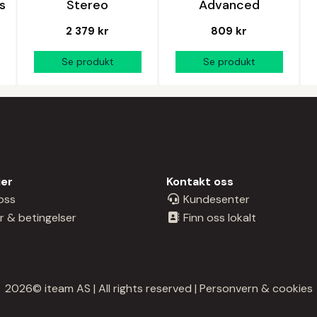
s
Stereo
Advanced
2 379 kr
809 kr
ier
Kontakt oss
oss
Kundesenter
r & betingelser
Finn oss lokalt
2026© iteam AS | All rights reserved |
Personvern & cookies