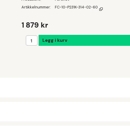
Artikkelnummer
FC-10-P231K-314-02-60
1 879 kr
Legg i handlekurven
Legg i kurv