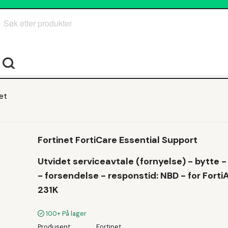
Søk
et
Fortinet FortiCare Essential Support
Utvidet serviceavtale (fornyelse) - bytte - 
- forsendelse - responstid: NBD - for Forti
231K
100+
På lager
Produsent
Fortinet