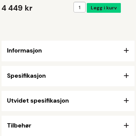
Legg i handlekurven
4 449 kr
Legg i kurv
Informasjon
Spesifikasjon
Utvidet spesifikasjon
Tilbehør