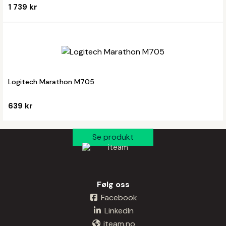
1 739 kr
Logitech Marathon M705
639 kr
Følg oss
Facebook
LinkedIn
iteam.no