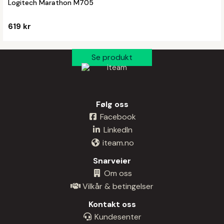
Logitech Marathon M705
619 kr
Følg oss
Facebook
LinkedIn
iteam.no
Snarveier
Om oss
Vilkår & betingelser
Kontakt oss
Kundesenter