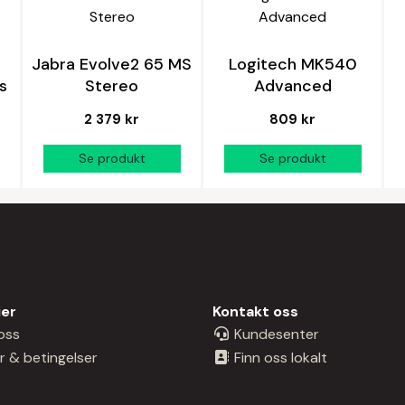
Jabra Evolve2 65 MS
Logitech MK540
s
Stereo
Advanced
2 379 kr
809 kr
ier
Kontakt oss
oss
Kundesenter
r & betingelser
Finn oss lokalt