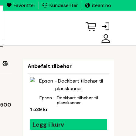
Favoritter
Kundesenter
iteam.no
MINE
SIDER
Anbefalt tilbehør
Epson - Dockbart tilbehør til
planskanner
-500
1 539 kr
Legg i kurv