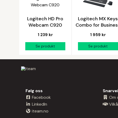
Logitech HD Pro
Logitech MX Keys
Webcam C920
Combo for Busines
1 239 kr
1 959 kr
Følg oss
Snarve
Facebook
Om 
LinkedIn
Vilkå
iteam.no