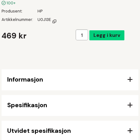
100+
Produsent
HP
Artikkelnummer
U0J13E
Legg i handlekurven
469 kr
Legg i kurv
Informasjon
Spesifikasjon
Utvidet spesifikasjon