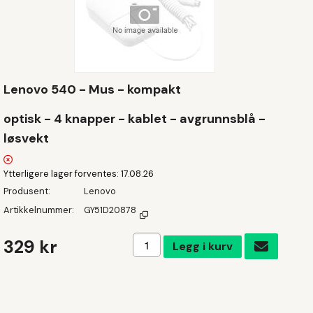
Lenovo 540 - Mus - kompakt
optisk - 4 knapper - kablet - avgrunnsblå -
løsvekt
Ytterligere lager forventes
17.08.26
Produsent
Lenovo
Artikkelnummer
GY51D20878
Legg i handlekurven
329 kr
Legg i kurv