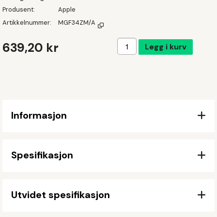
Produsent
Apple
Artikkelnummer
MGF34ZM/A
Legg i handlekurven
639,20 kr
Legg i kurv
Informasjon
Spesifikasjon
Utvidet spesifikasjon