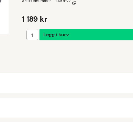
Artikkelnummer
14101-77
1 189 kr
Legg i handlekurven
Legg i kurv