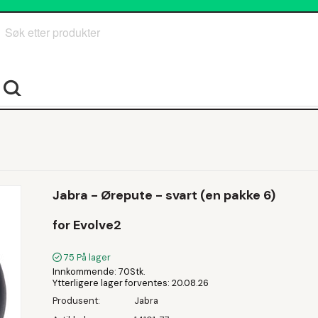
Søk
Jabra - Ørepute - svart (en pakke 6)
for Evolve2
75
På lager
Innkommende
70Stk.
Ytterligere lager forventes
20.08.26
Produsent
Jabra