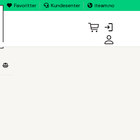
Favoritter
Kundesenter
iteam.no
MINE
SIDER