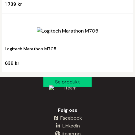
1 739 kr
Logitech Marathon M705
639 kr
Følg oss
Facebook
LinkedIn
iteam.no