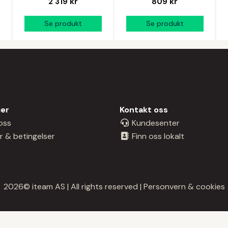
2 319 kr
809 kr
ier
Kontakt oss
oss
Kundesenter
r & betingelser
Finn oss lokalt
2026© iteam AS | All rights reserved |
Personvern & cookies