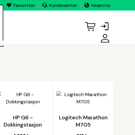
Favoritter
Kundesenter
iteam.no
MINE
SIDER
HP G6 -
Logitech Marathon
Dokkingstasjon
M705