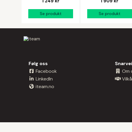
1 249 kr
1 909 kr
Følg oss
Snarve
Facebook
Om 
LinkedIn
Vilkå
iteam.no