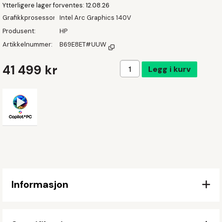
Ytterligere lager forventes
12.08.26
Grafikkprosessor
Intel Arc Graphics 140V
Produsent
HP
Artikkelnummer
B69E8ET#UUW
Legg i handlekurven
41 499 kr
Legg i kurv
Informasjon