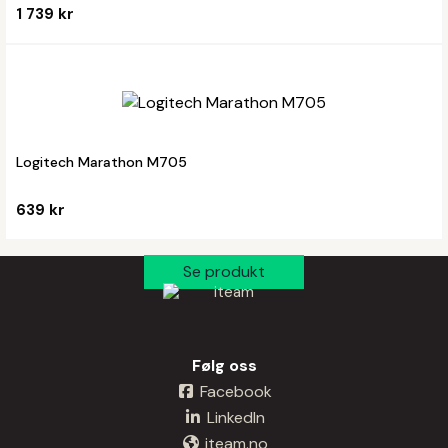
1 739 kr
Logitech Marathon M705
639 kr
Følg oss
Facebook
LinkedIn
iteam.no